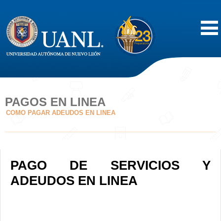
Inicio
Acerca de
PAGOS EN LINEA
COMO PAGAR ADEUDOS EN LINEA
Oferta Educativa
Vida Estudiantil
PAGO DE SERVICIOS Y
Servicios
ADEUDOS EN LINEA
Difusión