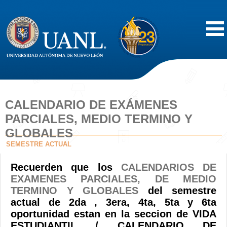
Inicio
Acerca de
CALENDARIO DE EXÁMENES
PARCIALES, MEDIO TERMINO Y
Oferta Educativa
GLOBALES
SEMESTRE ACTUAL
Vida Estudiantil
Recuerden que los
CALENDARIOS DE
EXAMENES PARCIALES, DE MEDIO
Servicios
TERMINO Y GLOBALES
del semestre
actual de 2da , 3era, 4ta, 5ta y 6ta
Difusión
oportunidad estan en la seccion de VIDA
ESTUDIANTIL / CALENDARIO DE