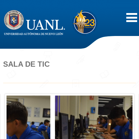
Inicio
Acerca de
SALA DE TIC
Oferta Educativa
Vida Estudiantil
Servicios
Difusión