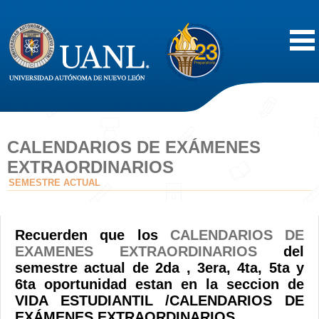
Inicio
Acerca de
CALENDARIOS DE EXÁMENES
EXTRAORDINARIOS
Oferta Educativa
SEMESTRE ACTUAL
Vida Estudiantil
Recuerden que los
CALENDARIOS DE
EXAMENES EXTRAORDINARIOS
del
Servicios
semestre actual de 2da , 3era, 4ta, 5ta y
6ta oportunidad estan en la seccion de
Difusión
VIDA ESTUDIANTIL /CALENDARIOS DE
EXÁMENES EXTRAORDINARIOS