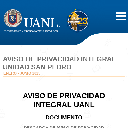
Inicio
Acerca de
AVISO DE PRIVACIDAD INTEGRAL
UNIDAD SAN PEDRO
Oferta Educativa
ENERO - JUNIO 2025
Vida Estudiantil
AVISO DE PRIVACIDAD
Servicios
INTEGRAL UANL
Difusión
DOCUMENTO
DESCARGA DE AVISO DE PRIVACIDAD