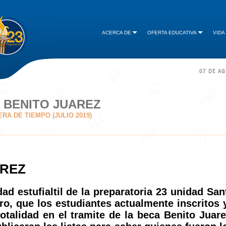
ACERCA DE
OFERTA EDUCATIVA
VIDA
07 DE A
 BENITO JUAREZ
A DE TIEMPO (JULIO 2019)
AREZ
ad estufialtil de la preparatoria 23 unidad San
ro, que los estudiantes actualmente inscritos 
otalidad en el tramite de la beca Benito Juare