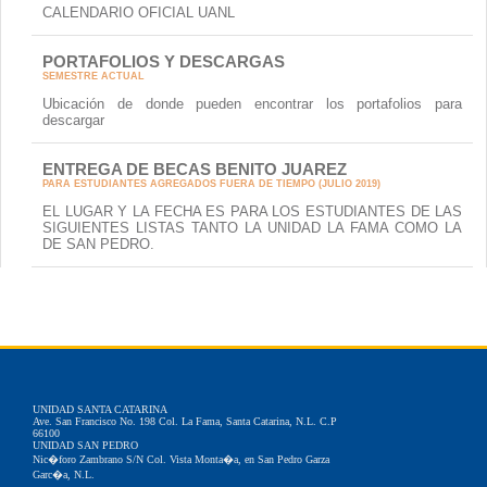
CALENDARIO OFICIAL UANL
PORTAFOLIOS Y DESCARGAS
SEMESTRE ACTUAL
Ubicación de donde pueden encontrar los portafolios para
descargar
ENTREGA DE BECAS BENITO JUAREZ
PARA ESTUDIANTES AGREGADOS FUERA DE TIEMPO (JULIO 2019)
EL LUGAR Y LA FECHA ES PARA LOS ESTUDIANTES DE LAS
SIGUIENTES LISTAS TANTO LA UNIDAD LA FAMA COMO LA
DE SAN PEDRO.
UNIDAD SANTA CATARINA
Ave. San Francisco No. 198 Col. La Fama, Santa Catarina, N.L. C.P
66100
UNIDAD SAN PEDRO
Nic�foro Zambrano S/N Col. Vista Monta�a, en San Pedro Garza
Garc�a, N.L.