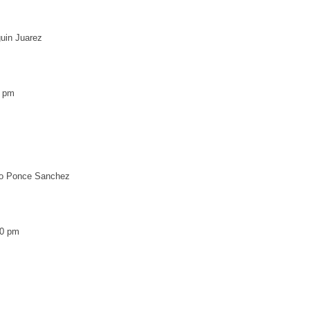
uin Juarez
0 pm
ro Ponce Sanchez
:00 pm