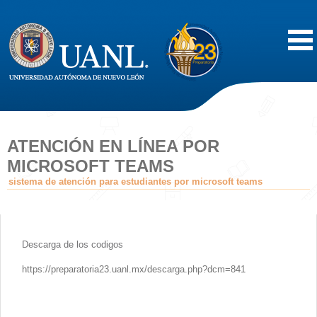
Inicio
Acerca de
ATENCIÓN EN LÍNEA POR
MICROSOFT TEAMS
Oferta Educativa
sistema de atención para estudiantes por microsoft teams
Vida Estudiantil
Descarga de los codigos
Servicios
https://preparatoria23.uanl.mx/descarga.php?dcm=841
Difusión