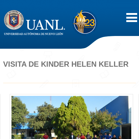
Inicio
Acerca de
VISITA DE KINDER HELEN KELLER
Oferta Educativa
Vida Estudiantil
Servicios
Difusión