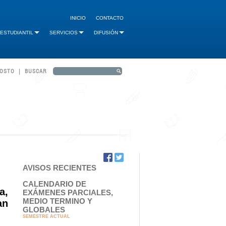
INICIO
CONTACTO
 ESTUDIANTIL
SERVICIOS
DIFUSIÓN
GOSTO | BUSCAR
AVISOS RECIENTES
CALENDARIO DE
a,
EXÁMENES PARCIALES,
MEDIO TERMINO Y
an
GLOBALES
SEMESTRE ACTUAL