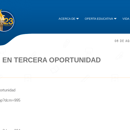
ACERCA DE
OFERTA EDUCATIVA
VIDA
06 DE A
 EN TERCERA OPORTUNIDAD
ortunidad
.php?dcm=995