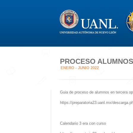
PROCESO ALUMNOS
ENERO - JUNIO 2022
Guia de proceso de alumnos en tercera op
https://preparatoria23.uanl.mx/descarga
Calendario 3 era con curso