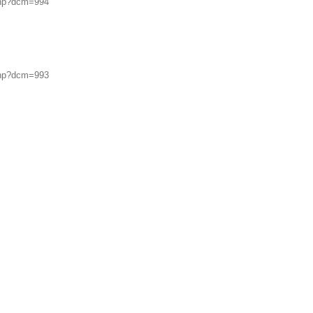
.php?dcm=994
.php?dcm=993