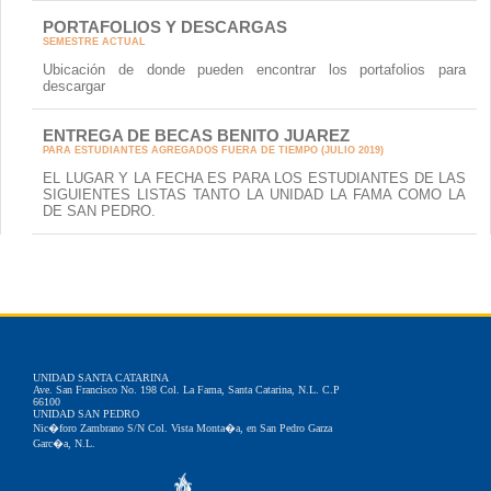
PORTAFOLIOS Y DESCARGAS
SEMESTRE ACTUAL
Ubicación de donde pueden encontrar los portafolios para
descargar
ENTREGA DE BECAS BENITO JUAREZ
PARA ESTUDIANTES AGREGADOS FUERA DE TIEMPO (JULIO 2019)
EL LUGAR Y LA FECHA ES PARA LOS ESTUDIANTES DE LAS
SIGUIENTES LISTAS TANTO LA UNIDAD LA FAMA COMO LA
DE SAN PEDRO.
UNIDAD SANTA CATARINA
Ave. San Francisco No. 198 Col. La Fama, Santa Catarina, N.L. C.P
66100
UNIDAD SAN PEDRO
Nic�foro Zambrano S/N Col. Vista Monta�a, en San Pedro Garza
Garc�a, N.L.