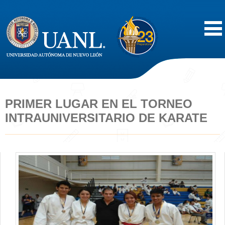
Inicio
Acerca de
PRIMER LUGAR EN EL TORNEO
INTRAUNIVERSITARIO DE KARATE
Oferta Educativa
Vida Estudiantil
Servicios
Difusión