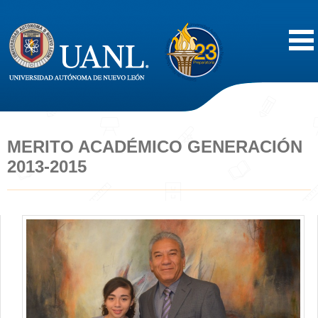
Inicio
Acerca de
MERITO ACADÉMICO GENERACIÓN
2013-2015
Oferta Educativa
Vida Estudiantil
Servicios
Difusión