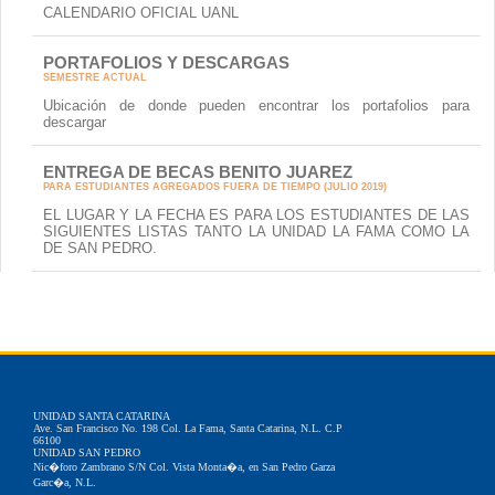
CALENDARIO OFICIAL UANL
PORTAFOLIOS Y DESCARGAS
SEMESTRE ACTUAL
Ubicación de donde pueden encontrar los portafolios para
descargar
ENTREGA DE BECAS BENITO JUAREZ
PARA ESTUDIANTES AGREGADOS FUERA DE TIEMPO (JULIO 2019)
EL LUGAR Y LA FECHA ES PARA LOS ESTUDIANTES DE LAS
SIGUIENTES LISTAS TANTO LA UNIDAD LA FAMA COMO LA
DE SAN PEDRO.
UNIDAD SANTA CATARINA
Ave. San Francisco No. 198 Col. La Fama, Santa Catarina, N.L. C.P
66100
UNIDAD SAN PEDRO
Nic�foro Zambrano S/N Col. Vista Monta�a, en San Pedro Garza
Garc�a, N.L.