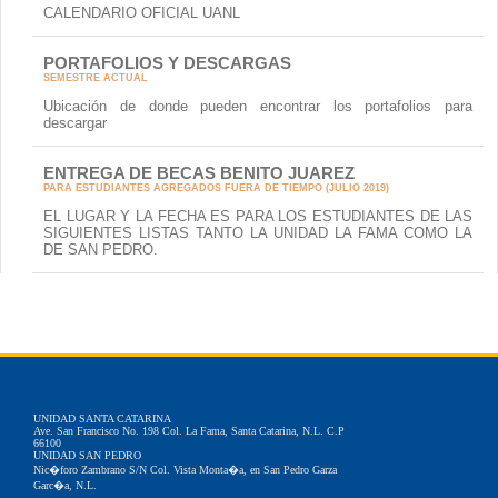
CALENDARIO OFICIAL UANL
PORTAFOLIOS Y DESCARGAS
SEMESTRE ACTUAL
Ubicación de donde pueden encontrar los portafolios para
descargar
ENTREGA DE BECAS BENITO JUAREZ
PARA ESTUDIANTES AGREGADOS FUERA DE TIEMPO (JULIO 2019)
EL LUGAR Y LA FECHA ES PARA LOS ESTUDIANTES DE LAS
SIGUIENTES LISTAS TANTO LA UNIDAD LA FAMA COMO LA
DE SAN PEDRO.
UNIDAD SANTA CATARINA
Ave. San Francisco No. 198 Col. La Fama, Santa Catarina, N.L. C.P
66100
UNIDAD SAN PEDRO
Nic�foro Zambrano S/N Col. Vista Monta�a, en San Pedro Garza
Garc�a, N.L.