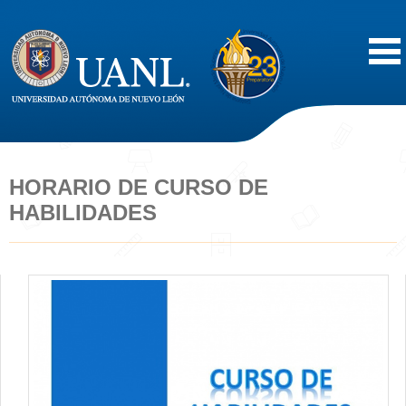
Inicio
Acerca de
HORARIO DE CURSO DE
HABILIDADES
Oferta Educativa
Vida Estudiantil
Servicios
Difusión