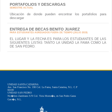
PORTAFOLIOS Y DESCARGAS
SEMESTRE ACTUAL
Ubicación de donde pueden encontrar los portafolios para
descargar
ENTREGA DE BECAS BENITO JUAREZ
PARA ESTUDIANTES AGREGADOS FUERA DE TIEMPO (JULIO 2019)
EL LUGAR Y LA FECHA ES PARA LOS ESTUDIANTES DE LAS
SIGUIENTES LISTAS TANTO LA UNIDAD LA FAMA COMO LA
DE SAN PEDRO.
UNIDAD SANTA CATARINA
Ave. San Francisco No. 198 Col. La Fama, Santa Catarina, N.L. C.P
66100
UNIDAD SAN PEDRO
Nic�foro Zambrano S/N Col. Vista Monta�a, en San Pedro Garza
Garc�a, N.L.