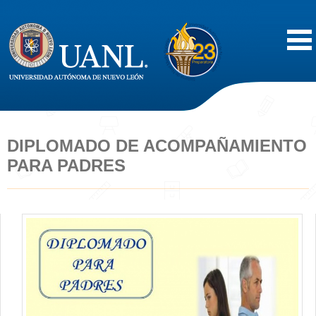
Inicio
Acerca de
DIPLOMADO DE ACOMPAÑAMIENTO
PARA PADRES
Oferta Educativa
Vida Estudiantil
Servicios
Difusión