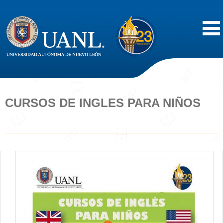
Inicio
Acerca de
CURSOS DE INGLES PARA NIÑOS
Oferta Educativa
Vida Estudiantil
Servicios
Difusión