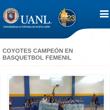
Inicio
Acerca de
COYOTES CAMPEÓN EN
BASQUETBOL FEMENIL
Oferta Educativa
Vida Estudiantil
Servicios
Difusión