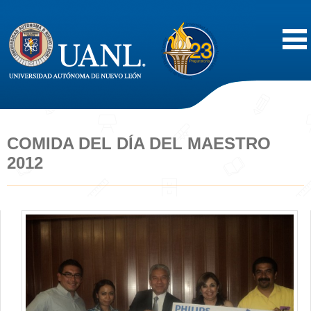
Inicio
Acerca de
COMIDA DEL DÍA DEL MAESTRO
2012
Oferta Educativa
Vida Estudiantil
Servicios
Difusión