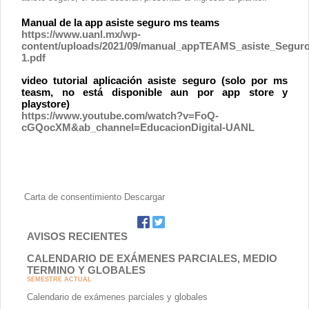
Manual de la app asiste seguro ms teams
https://www.uanl.mx/wp-
content/uploads/2021/09/manual_appTEAMS_asiste_Seguro
1.pdf
video tutorial aplicación asiste seguro (solo por ms
teasm, no está disponible aun por app store y
playstore)
https://www.youtube.com/watch?v=FoQ-
cGQocXM&ab_channel=EducacionDigital-UANL
Carta de consentimiento
Descargar
AVISOS RECIENTES
CALENDARIO DE EXÁMENES PARCIALES, MEDIO
TERMINO Y GLOBALES
SEMESTRE ACTUAL
Calendario de exámenes parciales y globales