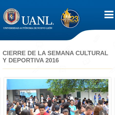
Inicio
Acerca de
CIERRE DE LA SEMANA CULTURAL
Y DEPORTIVA 2016
Oferta Educativa
Vida Estudiantil
Servicios
Difusión