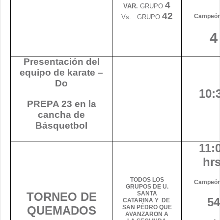
4
VAR.
GRUPO
42
Campeón 
Vs. GRUPO
4
Presentación del
equipo de karate –
Do
10:
PREPA 23 en la
cancha de
Básquetbol
11:
hrs
TODOS LOS
Campeón 
GRUPOS DE U.
TORNEO DE
SANTA
54
CATARINA Y DE
QUEMADOS
SAN PÉDRO QUE
AVANZARON A