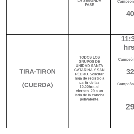
LA SEGUNDA
Campeón
FASE
40
11:
hrs
TODOS LOS
Campeón 
GRUPOS DE
UNIDAD SANTA
32
TIRA-TIRON
CATARINA Y SAN
PÉDRO. Solicitar
hoja de registro a
partir de las
(CUERDA)
Campeón
10.00hrs. el
viernes 29 a un
lado de la cancha
polivalente.
2