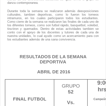
danza contemporanea.
Durante toda la semana se realizaron además deexposiciones
culturales, tambien deportivas, como lo fueron los torneos
intramuros, en los cuales participaron todos los estudiantes.
Como cierre de la semana se realizaron las finales de cada uno de
los diferetes torneos, como son futbol rápido, basquetbol, voleibol,
tira-tiron y quemados. Dentro de estas actividades tambien se
conto con el apoyo de los docentes y tutores de cada una de
nuestra unidades, lo cual ayudo como un acercamiento para con
los estudiantes además de una sana convivencia.
RESULTADOS DE LA SEMANA
DEPORTIVA
ABRIL DE 2016
9:0
GRUPO
hrs
52
FINAL FUTBOL
Campeón 
Vs.