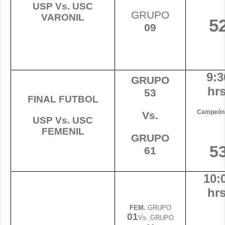
USP Vs. USC
GRUPO
VARONIL
5
09
9:3
GRUPO
hrs
53
FINAL FUTBOL
Campeón
Vs.
USP Vs. USC
FEMENIL
GRUPO
5
61
10:
hrs
FEM.
GRUPO
01
Vs. GRUPO