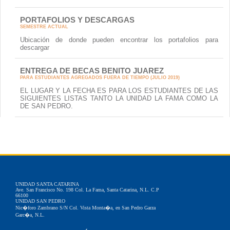
PORTAFOLIOS Y DESCARGAS
SEMESTRE ACTUAL
Ubicación de donde pueden encontrar los portafolios para
descargar
ENTREGA DE BECAS BENITO JUAREZ
PARA ESTUDIANTES AGREGADOS FUERA DE TIEMPO (JULIO 2019)
EL LUGAR Y LA FECHA ES PARA LOS ESTUDIANTES DE LAS
SIGUIENTES LISTAS TANTO LA UNIDAD LA FAMA COMO LA
DE SAN PEDRO.
UNIDAD SANTA CATARINA
Ave. San Francisco No. 198 Col. La Fama, Santa Catarina, N.L. C.P
66100
UNIDAD SAN PEDRO
Nic�foro Zambrano S/N Col. Vista Monta�a, en San Pedro Garza
Garc�a, N.L.