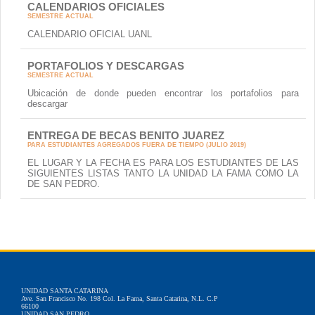
CALENDARIOS OFICIALES
SEMESTRE ACTUAL
CALENDARIO OFICIAL UANL
PORTAFOLIOS Y DESCARGAS
SEMESTRE ACTUAL
Ubicación de donde pueden encontrar los portafolios para
descargar
ENTREGA DE BECAS BENITO JUAREZ
PARA ESTUDIANTES AGREGADOS FUERA DE TIEMPO (JULIO 2019)
EL LUGAR Y LA FECHA ES PARA LOS ESTUDIANTES DE LAS
SIGUIENTES LISTAS TANTO LA UNIDAD LA FAMA COMO LA
DE SAN PEDRO.
UNIDAD SANTA CATARINA
Ave. San Francisco No. 198 Col. La Fama, Santa Catarina, N.L. C.P
66100
UNIDAD SAN PEDRO