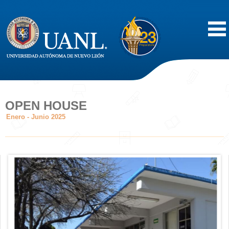
Inicio
Acerca de
OPEN HOUSE
Enero - Junio 2025
Oferta Educativa
Vida Estudiantil
Servicios
Difusión