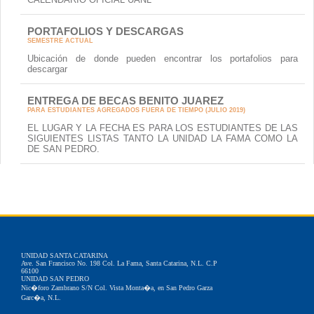
PORTAFOLIOS Y DESCARGAS
SEMESTRE ACTUAL
Ubicación de donde pueden encontrar los portafolios para
descargar
ENTREGA DE BECAS BENITO JUAREZ
PARA ESTUDIANTES AGREGADOS FUERA DE TIEMPO (JULIO 2019)
EL LUGAR Y LA FECHA ES PARA LOS ESTUDIANTES DE LAS
SIGUIENTES LISTAS TANTO LA UNIDAD LA FAMA COMO LA
DE SAN PEDRO.
UNIDAD SANTA CATARINA
Ave. San Francisco No. 198 Col. La Fama, Santa Catarina, N.L. C.P
66100
UNIDAD SAN PEDRO
Nic�foro Zambrano S/N Col. Vista Monta�a, en San Pedro Garza
Garc�a, N.L.