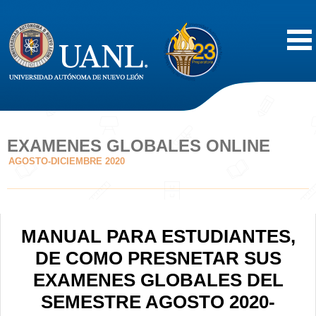
Inicio
Acerca de
EXAMENES GLOBALES ONLINE
AGOSTO-DICIEMBRE 2020
Oferta Educativa
Vida Estudiantil
MANUAL PARA ESTUDIANTES,
Servicios
DE COMO PRESNETAR SUS
EXAMENES GLOBALES DEL
Difusión
SEMESTRE AGOSTO 2020-