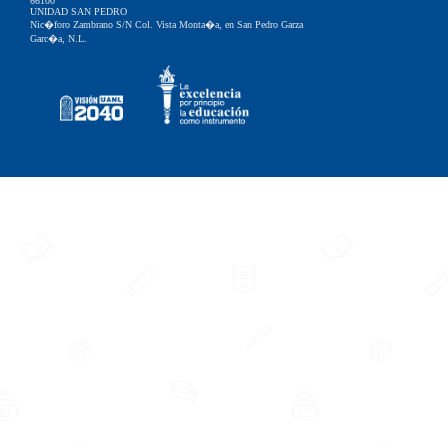
66100
UNIDAD SAN PEDRO
Nic�foro Zambrano S/N Col. Vista Monta�a, en San Pedro Garza
Garc�a, N.L.