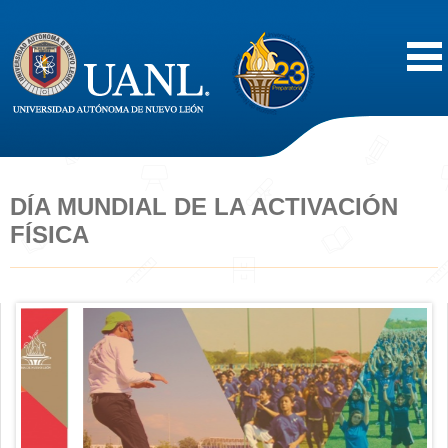
Inicio
Acerca de
DÍA MUNDIAL DE LA ACTIVACIÓN
FÍSICA
Oferta Educativa
Vida Estudiantil
Servicios
Difusión