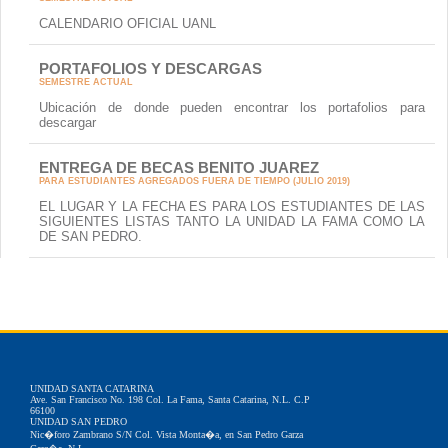
CALENDARIO OFICIAL UANL
PORTAFOLIOS Y DESCARGAS
SEMESTRE ACTUAL
Ubicación de donde pueden encontrar los portafolios para
descargar
ENTREGA DE BECAS BENITO JUAREZ
PARA ESTUDIANTES AGREGADOS FUERA DE TIEMPO (JULIO 2019)
EL LUGAR Y LA FECHA ES PARA LOS ESTUDIANTES DE LAS
SIGUIENTES LISTAS TANTO LA UNIDAD LA FAMA COMO LA
DE SAN PEDRO.
UNIDAD SANTA CATARINA
Ave. San Francisco No. 198 Col. La Fama, Santa Catarina, N.L. C.P
66100
UNIDAD SAN PEDRO
Nic�foro Zambrano S/N Col. Vista Monta�a, en San Pedro Garza