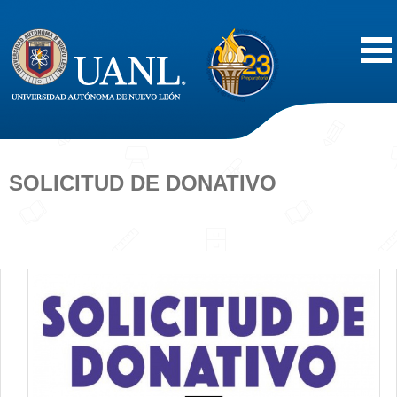
Inicio
Acerca de
SOLICITUD DE DONATIVO
Oferta Educativa
Vida Estudiantil
Servicios
Difusión