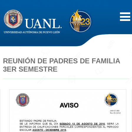
Inicio
Acerca de
REUNIÓN DE PADRES DE FAMILIA
3ER SEMESTRE
Oferta Educativa
Vida Estudiantil
Servicios
Difusión