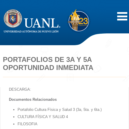
Inicio
Acerca de
PORTAFOLIOS DE 3A Y 5A
OPORTUNIDAD INMEDIATA
Oferta Educativa
Vida Estudiantil
DESCARGA:
Documentos Relacionados
Servicios
Portafolio Cultura Física y Salud 3 (3a, 5ta. y 6ta.)
Difusión
CULTURA FÍSICA Y SALUD 4
FILOSOFIA