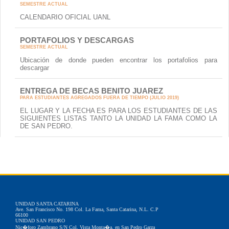
SEMESTRE ACTUAL
CALENDARIO OFICIAL UANL
PORTAFOLIOS Y DESCARGAS
SEMESTRE ACTUAL
Ubicación de donde pueden encontrar los portafolios para
descargar
ENTREGA DE BECAS BENITO JUAREZ
PARA ESTUDIANTES AGREGADOS FUERA DE TIEMPO (JULIO 2019)
EL LUGAR Y LA FECHA ES PARA LOS ESTUDIANTES DE LAS
SIGUIENTES LISTAS TANTO LA UNIDAD LA FAMA COMO LA
DE SAN PEDRO.
UNIDAD SANTA CATARINA
Ave. San Francisco No. 198 Col. La Fama, Santa Catarina, N.L. C.P
66100
UNIDAD SAN PEDRO
Nic�foro Zambrano S/N Col. Vista Monta�a, en San Pedro Garza