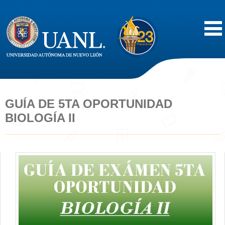
Inicio
Acerca de
GUÍA DE 5TA OPORTUNIDAD
BIOLOGÍA II
Oferta Educativa
Vida Estudiantil
Servicios
Difusión