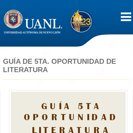
Inicio
Acerca de
GUÍA DE 5TA. OPORTUNIDAD DE
LITERATURA
Oferta Educativa
Vida Estudiantil
Servicios
Difusión