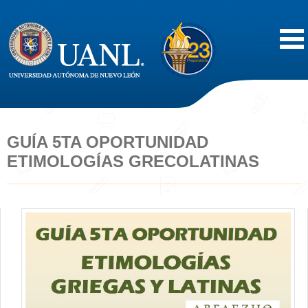
Inicio
Acerca de
GUÍA 5TA OPORTUNIDAD
ETIMOLOGÍAS GRECOLATINAS
Oferta Educativa
Vida Estudiantil
Servicios
Difusión