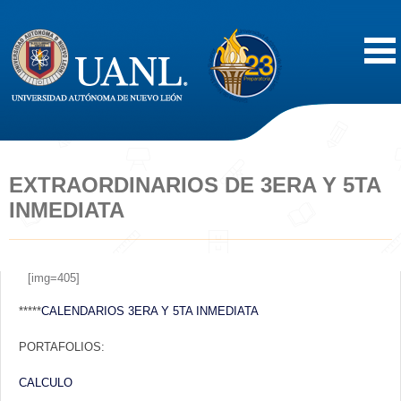
Inicio
Acerca de
EXTRAORDINARIOS DE 3ERA Y 5TA
INMEDIATA
Oferta Educativa
Vida Estudiantil
[img=405]
*****
CALENDARIOS 3ERA Y 5TA INMEDIATA
Servicios
PORTAFOLIOS:
Difusión
CALCULO