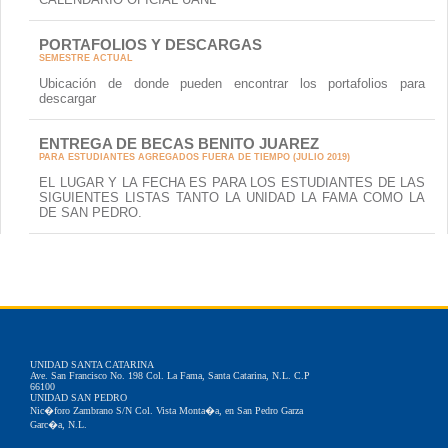
PORTAFOLIOS Y DESCARGAS
SEMESTRE ACTUAL
Ubicación de donde pueden encontrar los portafolios para
descargar
ENTREGA DE BECAS BENITO JUAREZ
PARA ESTUDIANTES AGREGADOS FUERA DE TIEMPO (JULIO 2019)
EL LUGAR Y LA FECHA ES PARA LOS ESTUDIANTES DE LAS
SIGUIENTES LISTAS TANTO LA UNIDAD LA FAMA COMO LA
DE SAN PEDRO.
UNIDAD SANTA CATARINA
Ave. San Francisco No. 198 Col. La Fama, Santa Catarina, N.L. C.P
66100
UNIDAD SAN PEDRO
Nic�foro Zambrano S/N Col. Vista Monta�a, en San Pedro Garza
Garc�a, N.L.