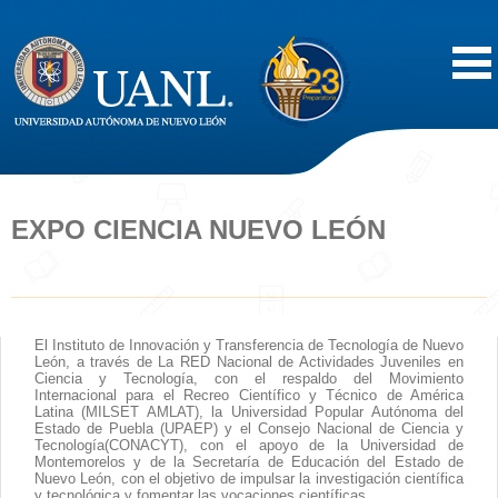
Inicio
Acerca de
EXPO CIENCIA NUEVO LEÓN
Oferta Educativa
Vida Estudiantil
El Instituto de Innovación y Transferencia de Tecnología de Nuevo
León, a través de La RED Nacional de Actividades Juveniles en
Ciencia y Tecnología, con el respaldo del Movimiento
Servicios
Internacional para el Recreo Científico y Técnico de América
Latina (MILSET AMLAT), la Universidad Popular Autónoma del
Estado de Puebla (UPAEP) y el Consejo Nacional de Ciencia y
Tecnología(CONACYT), con el apoyo de la Universidad de
Difusión
Montemorelos y de la Secretaría de Educación del Estado de
Nuevo León, con el objetivo de impulsar la investigación científica
y tecnológica y fomentar las vocaciones científicas,