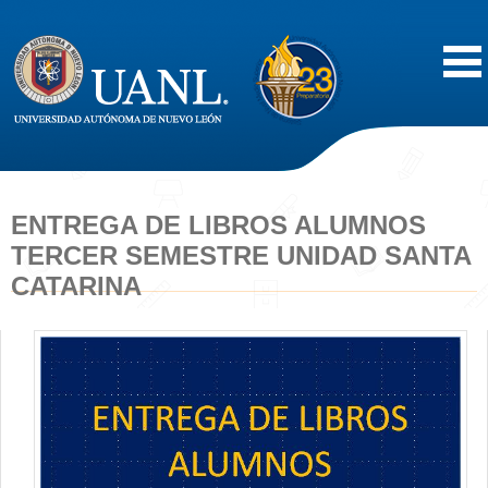
Inicio
Acerca de
ENTREGA DE LIBROS ALUMNOS
TERCER SEMESTRE UNIDAD SANTA
Oferta Educativa
CATARINA
Vida Estudiantil
Servicios
Difusión