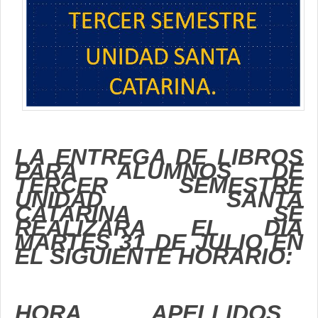
Contacto
LA ENTREGA DE LIBROS
PARA ALUMNOS DE
TERCER SEMESTRE
UNIDAD SANTA
CATARINA SE
REALIZARA EL DIA
MARTES 31 DE JULIO EN
EL SIGUIENTE HORARIO:
HORA
APELLIDOS