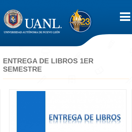
Inicio
Acerca de
ENTREGA DE LIBROS 1ER
SEMESTRE
Oferta Educativa
Vida Estudiantil
Servicios
Difusión