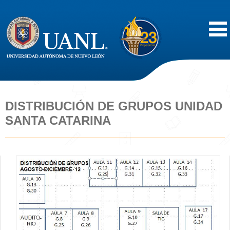
Inicio
Acerca de
DISTRIBUCIÓN DE GRUPOS UNIDAD
SANTA CATARINA
Oferta Educativa
Vida Estudiantil
Servicios
Difusión