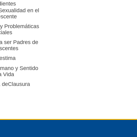
ientes
Sexualidad en el
escente
y Problemáticas
iales
a ser Padres de
scentes
estima
umano y Sentido
a Vida
 de
Clausura