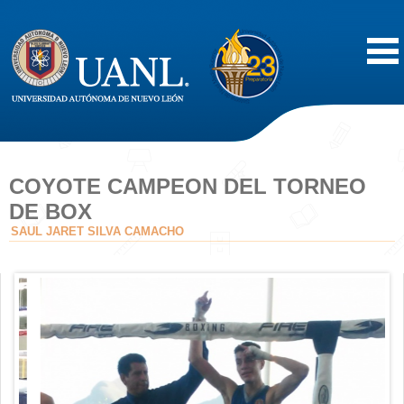
Inicio
Acerca de
COYOTE CAMPEON DEL TORNEO
DE BOX
Oferta Educativa
SAUL JARET SILVA CAMACHO
Vida Estudiantil
Servicios
Difusión