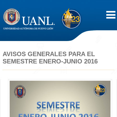
Inicio
Acerca de
AVISOS GENERALES PARA EL
SEMESTRE ENERO-JUNIO 2016
Oferta Educativa
Vida Estudiantil
Servicios
Difusión