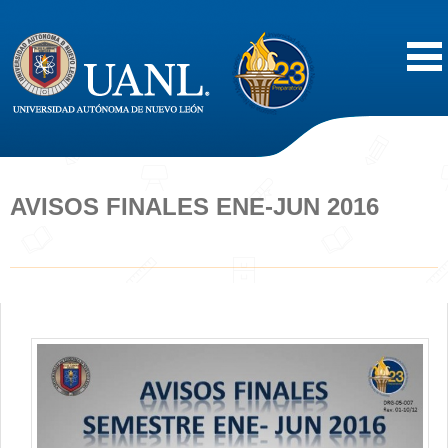
Inicio
Acerca de
AVISOS FINALES ENE-JUN 2016
Oferta Educativa
Vida Estudiantil
Servicios
Difusión