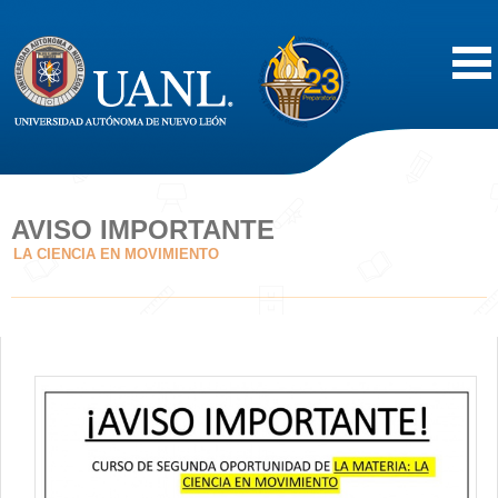
Inicio
Acerca de
AVISO IMPORTANTE
LA CIENCIA EN MOVIMIENTO
Oferta Educativa
Vida Estudiantil
Servicios
Difusión