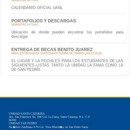
SEMESTRE ACTUAL
CALENDARIO OFICIAL UANL
PORTAFOLIOS Y DESCARGAS
SEMESTRE ACTUAL
Ubicación de donde pueden encontrar los portafolios para
descargar
ENTREGA DE BECAS BENITO JUAREZ
PARA ESTUDIANTES AGREGADOS FUERA DE TIEMPO (JULIO 2019)
EL LUGAR Y LA FECHA ES PARA LOS ESTUDIANTES DE LAS
SIGUIENTES LISTAS TANTO LA UNIDAD LA FAMA COMO LA
DE SAN PEDRO.
UNIDAD SANTA CATARINA
Ave. San Francisco No. 198 Col. La Fama, Santa Catarina, N.L. C.P
66100
UNIDAD SAN PEDRO
Nic�foro Zambrano S/N Col. Vista Monta�a, en San Pedro Garza