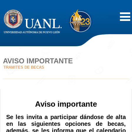
Inicio
Acerca de
AVISO IMPORTANTE
TRAMITES DE BECAS
Oferta Educativa
Vida Estudiantil
Aviso importante
Servicios
Se les invita a participar dándose de alta
Difusión
en las siguientes opciones de becas,
además, se les informa que el calendario