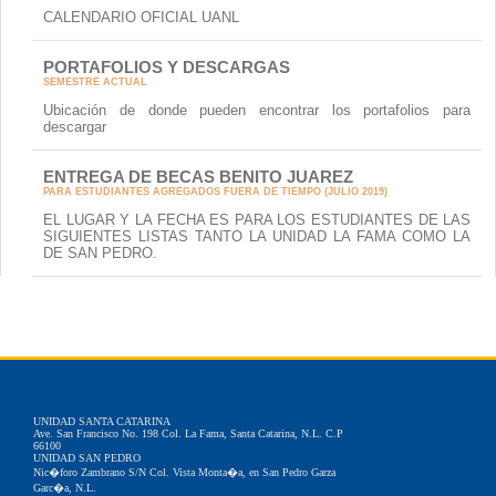
CALENDARIO OFICIAL UANL
PORTAFOLIOS Y DESCARGAS
SEMESTRE ACTUAL
Ubicación de donde pueden encontrar los portafolios para
descargar
ENTREGA DE BECAS BENITO JUAREZ
PARA ESTUDIANTES AGREGADOS FUERA DE TIEMPO (JULIO 2019)
EL LUGAR Y LA FECHA ES PARA LOS ESTUDIANTES DE LAS
SIGUIENTES LISTAS TANTO LA UNIDAD LA FAMA COMO LA
DE SAN PEDRO.
UNIDAD SANTA CATARINA
Ave. San Francisco No. 198 Col. La Fama, Santa Catarina, N.L. C.P
66100
UNIDAD SAN PEDRO
Nic�foro Zambrano S/N Col. Vista Monta�a, en San Pedro Garza
Garc�a, N.L.