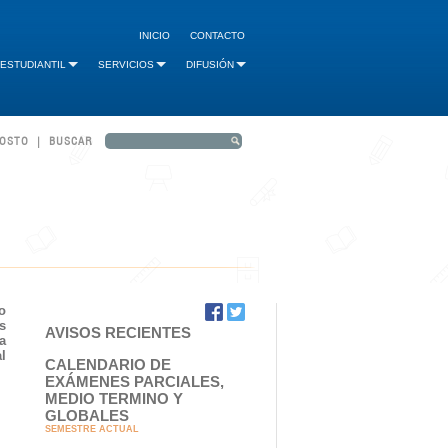
INICIO
CONTACTO
 ESTUDIANTIL
SERVICIOS
DIFUSIÓN
GOSTO | BUSCAR
o
s
AVISOS RECIENTES
a
l
CALENDARIO DE
EXÁMENES PARCIALES,
MEDIO TERMINO Y
GLOBALES
SEMESTRE ACTUAL